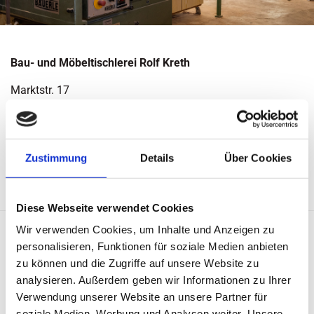
Bau- und Möbeltischlerei Rolf Kreth
Marktstr. 17
29693 Ahlden (Aller)
+49516491222

Zustimmung
Details
Über Cookies
rolf.kreth@t-online.de

Diese Webseite verwendet Cookies
Wir verwenden Cookies, um Inhalte und Anzeigen zu
Rechtlicher Hinweis:
Die EU hat ein Online-Verfahren zur
personalisieren, Funktionen für soziale Medien anbieten
Beilegung von Streitigkeiten zwischen Unternehmern und
zu können und die Zugriffe auf unsere Website zu
Verbrauchern geschaffen. Informationen dazu finden Sie
analysieren. Außerdem geben wir Informationen zu Ihrer
unter
https://ec.europa.eu/consumers/odr/
Verwendung unserer Website an unsere Partner für
soziale Medien, Werbung und Analysen weiter. Unsere