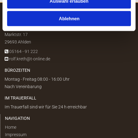
Auswahl erlauben
ROLF KRETH
Ablehnen
Bau- & Möbeltischlerei / Bestattungen
Marktstr. 17
29693 Ahlden
05164 - 91 222

rolf.kreth@t-online.de

BÜROZEITEN
Montag - Freitag 08:00 - 16:00 Uhr
Nach Vereinbarung
IM TRAUERFALL
Im Trauerfall sind wir für Sie 24 h erreichbar
NAVIGATION
Home
Impressum