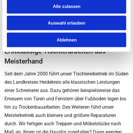
Metall, Holz, Glas, Bronze etc. entscheiden. Unser Ziel als
Alle zulassen
Bestattungsunternehmen aus dem schönen Aller-Leine-Tal
ist es, den Hinterbliebenen bei einem Trauerfall eine
Auswahl erlauben
kompetente Unterstützung zu fairen Preisen anzubieten.
Ablehnen
Erstklassige Tischlerarbeiten aus
Meisterhand
Seit dem Jahre 2000 führt unser Tischlereibetrieb im Süden
des Landkreises Heidekreis alle klassischen Leistungen
einer Schreinerei aus. Dazu gehören beispielsweise das
Erneuern von Türen und Fenstern über Fußboden legen bis
hin zu Trockenbauarbeiten. Des Weiteren führt unser
Meisterbetrieb auch kleinere und größere Reparaturen
durch. Wir fertigen auch Treppen und Möbelstücke nach
Maß an. Ihnen ist die Haustür zugefallen? Dann wenden