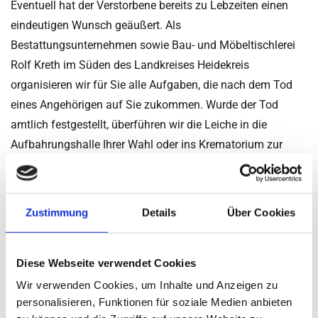
Eventuell hat der Verstorbene bereits zu Lebzeiten einen
eindeutigen Wunsch geäußert. Als
Bestattungsunternehmen sowie Bau- und Möbeltischlerei
Rolf Kreth im Süden des Landkreises Heidekreis
organisieren wir für Sie alle Aufgaben, die nach dem Tod
eines Angehörigen auf Sie zukommen. Wurde der Tod
amtlich festgestellt, überführen wir die Leiche in die
Aufbahrungshalle Ihrer Wahl oder ins Krematorium zur
Einäscherung. Sie können sich für folgende
Bestattungsformen entscheiden: für eine Erd- oder
Feuerbestattung oder für eine See- oder Waldbestattung.
Zustimmung
Details
Über Cookies
Bau- und Möbeltischlerei Rolf Kreth, wir
Diese Webseite verwendet Cookies
sind rund um die Uhr erreichbar
Wir verwenden Cookies, um Inhalte und Anzeigen zu
personalisieren, Funktionen für soziale Medien anbieten
Im Trauerfall sind wir für Hinterbliebene nahe